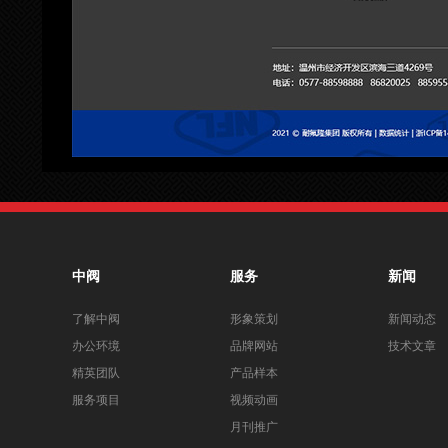
中阀
服务
新闻
了解中阀
形象策划
新闻动态
办公环境
品牌网站
技术文章
精英团队
产品样本
服务项目
视频动画
月刊推广