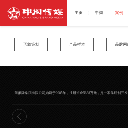
主页
中阀
案例
形象策划
产品样本
品牌网
耐氟隆集团有限公司始建于2005年，注册资金5888万元，是一家集研制