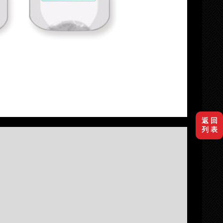
返 回
列 表