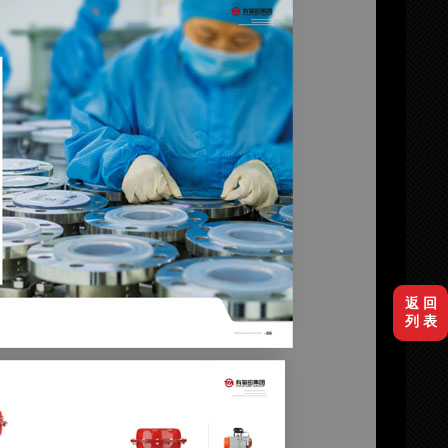
返 回
列 表